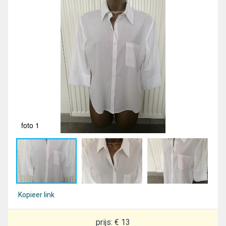
foto 1
fot
Kopieer link
prijs: € 13