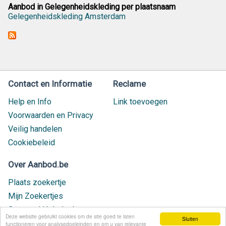
Aanbod in Gelegenheidskleding per plaatsnaam
Gelegenheidskleding Amsterdam
Contact en Informatie
Reclame
Help en Info
Link toevoegen
Voorwaarden en Privacy
Veilig handelen
Cookiebeleid
Over Aanbod.be
Plaats zoekertje
Mijn Zoekertjes
Contact / Helpdesk
Deze website gebruikt cookies om de site goed te laten
Sluiten
Nieuw geplaatst
functioneren voor analysedoeleinden en om u van relevante