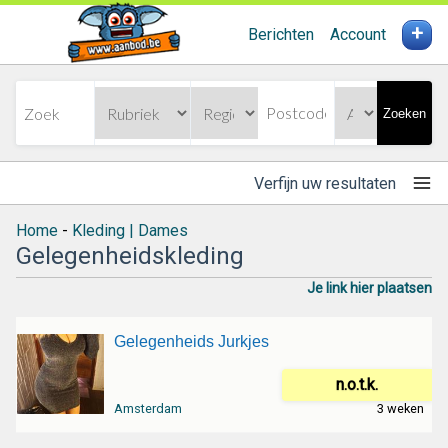
+
Berichten
Account
Zoeken
Verfijn uw resultaten
Home
-
Kleding | Dames
Gelegenheidskleding
Je link hier plaatsen
Gelegenheids Jurkjes
n.o.t.k.
Amsterdam
3 weken