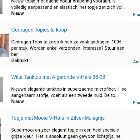
Nieuw topje met cache coeur drapering vooraan. Is
volledig aanpassend en elastisch, het topje zet zich voll...
Nieuw
Bra
Gedragen Topjes te koop
Gedragen Tops te koop ik heb ze vaak gedragen. 100€
per stuk. Worden enkel verzonden. Interesse? Stuur een
ber...
Gebruikt
Am
Witte Tanktop met Afgeronde V-Hals 36-38
Nieuwe elegante tanktop in superzachte microfiber. Heel
aangenaam stofje, voelt als een tweede huid. De to...
Nieuw
Bra
Topje met Mooie V-Hals in Zilver-Muisgrijs
Supermooi en zeer elegant topje in een heel speciale
grijze kleur. Het is absoluut geen gewoon lichtgrijs, he...