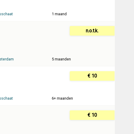
sschaat
1 maand
n.o.t.k.
sterdam
5 maanden
€ 10
sschaat
6+ maanden
€ 10