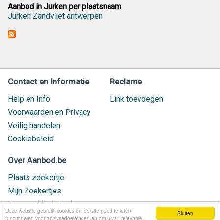
Aanbod in Jurken per plaatsnaam
Jurken Zandvliet antwerpen
Contact en Informatie
Reclame
Help en Info
Link toevoegen
Voorwaarden en Privacy
Veilig handelen
Cookiebeleid
Over Aanbod.be
Plaats zoekertje
Mijn Zoekertjes
Contact / Helpdesk
Deze website gebruikt cookies om de site goed te laten
Sluiten
Nieuw geplaatst
functioneren voor analysedoeleinden en om u van relevante