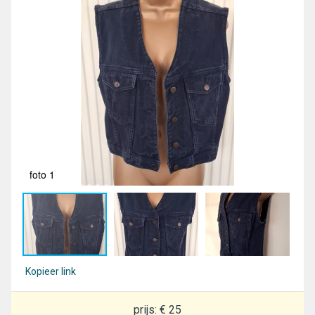
foto 1
fot
Kopieer link
prijs: € 25