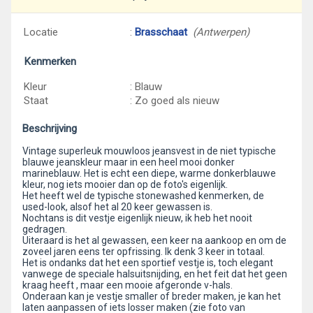
Locatie
:
Brasschaat
(Antwerpen)
Kenmerken
Kleur
: Blauw
Staat
: Zo goed als nieuw
Beschrijving
Vintage superleuk mouwloos jeansvest in de niet typische
blauwe jeanskleur maar in een heel mooi donker
marineblauw. Het is echt een diepe, warme donkerblauwe
kleur, nog iets mooier dan op de foto's eigenlijk.
Het heeft wel de typische stonewashed kenmerken, de
used-look, alsof het al 20 keer gewassen is.
Nochtans is dit vestje eigenlijk nieuw, ik heb het nooit
gedragen.
Uiteraard is het al gewassen, een keer na aankoop en om de
zoveel jaren eens ter opfrissing. Ik denk 3 keer in totaal.
Het is ondanks dat het een sportief vestje is, toch elegant
vanwege de speciale halsuitsnijding, en het feit dat het geen
kraag heeft , maar een mooie afgeronde v-hals.
Onderaan kan je vestje smaller of breder maken, je kan het
laten aanpassen of iets losser maken (zie foto van