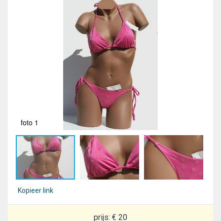
foto 1
fot
Kopieer link
prijs: € 20