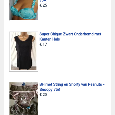
70A
€ 25
Super Chique Zwart Onderhemd met
Kanten Hals
€ 17
BH met String en Shorty van Peanuts -
Snoopy 75B
€ 20