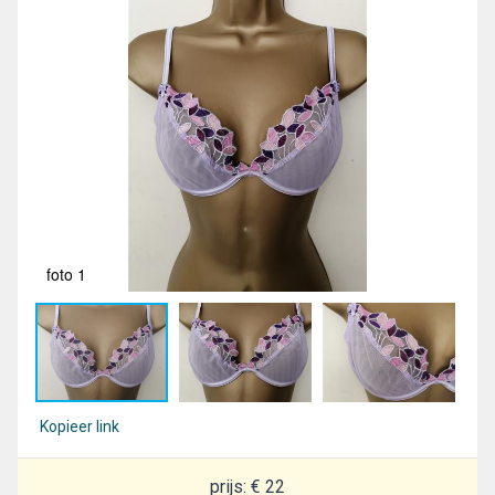
foto 1
fot
Kopieer link
prijs: € 22