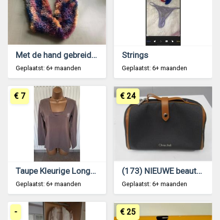
Met de hand gebreid sjaaltje in nieuwstaat.
Strings
Geplaatst: 6+ maanden
Geplaatst: 6+ maanden
€ 7
€ 24
Taupe Kleurige Longsleeve van Esprit Sports 38-40
(173) NIEUWE beauty case merk Olivier Strelli
Geplaatst: 6+ maanden
Geplaatst: 6+ maanden
-
€ 25