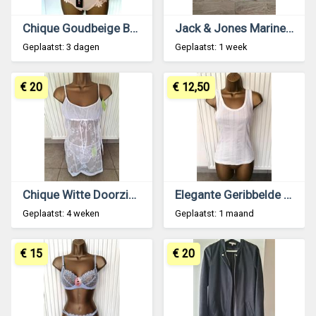
Chique Goudbeige BH met Slip - D Cups
Jack & Jones Marineblauwe Pyama Broek - Homewear
Geplaatst: 3 dagen
Geplaatst: 1 week
€ 20
€ 12,50
Chique Witte Doorzichtige Babydoll met String
Elegante Geribbelde Roomwitte Tanktop 36-38
Geplaatst: 4 weken
Geplaatst: 1 maand
€ 15
€ 20