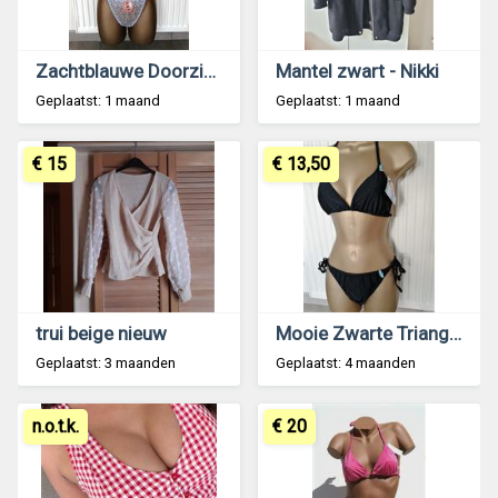
Zachtblauwe Doorzichtige BH met String B Cups
Mantel zwart - Nikki
Geplaatst: 1 maand
Geplaatst: 1 maand
€ 15
€ 13,50
trui beige nieuw
Mooie Zwarte Triangel Bikini - Small en Medium
Geplaatst: 3 maanden
Geplaatst: 4 maanden
n.o.t.k.
€ 20