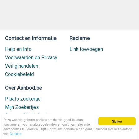
Contact en Informatie
Reclame
Help en Info
Link toevoegen
Voorwaarden en Privacy
Veilig handelen
Cookiebeleid
Over Aanbod.be
Plaats zoekertje
Mijn Zoekertjes
Contact / Helpdesk
Deze website gebruikt cookies om de site goed te laten
Sluiten
Nieuw geplaatst
functioneren voor analysedoeleinden en om u van relevante
advertenties te voorzien. Blijft u onze site gebruiken dan gaat u akkoord met het plaatsen
van
Cookies