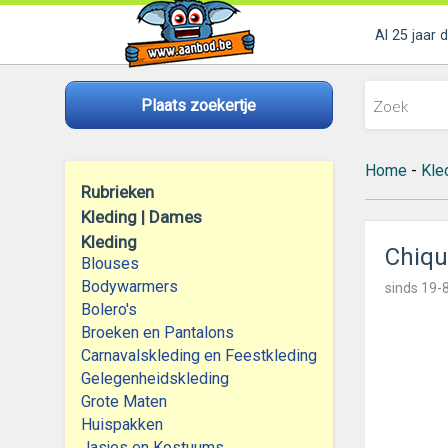
Al 25 jaar 
Plaats zoekertje
Home
-
Kle
Rubrieken
Kleding | Dames
Kleding
Chiqu
Blouses
Bodywarmers
sinds
19-8
Bolero's
Broeken en Pantalons
Carnavalskleding en Feestkleding
Gelegenheidskleding
Grote Maten
Huispakken
Jasjes en Kostuums