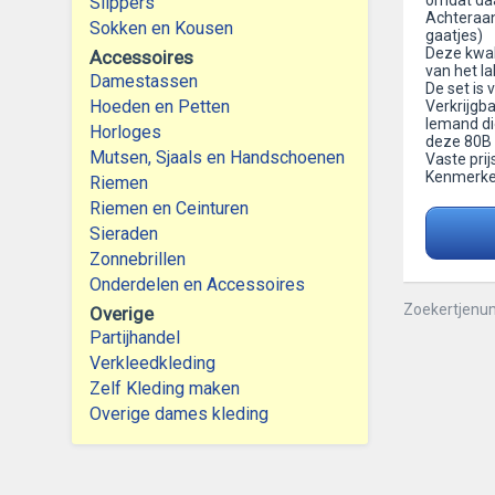
omdat daar
Slippers
Achteraan 
Sokken en Kousen
gaatjes)
Deze kwali
Accessoires
van het la
Damestassen
De set is 
Hoeden en Petten
Verkrijgb
Iemand di
Horloges
deze 80B
Mutsen, Sjaals en Handschoenen
Vaste prij
Kenmerken
Riemen
Riemen en Ceinturen
Sieraden
Zonnebrillen
Onderdelen en Accessoires
Zoekertjenu
Overige
Partijhandel
Verkleedkleding
Zelf Kleding maken
Overige dames kleding