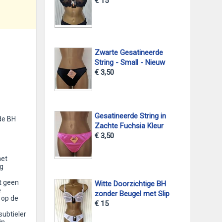
€ 15
Zwarte Gesatineerde
String - Small - Nieuw
€ 3,50
Gesatineerde String in
de BH
Zachte Fuchsia Kleur
€ 3,50
met
g
ut geen
Witte Doorzichtige BH
e
zonder Beugel met Slip
t op de
€ 15
subtieler