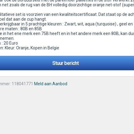
 ook de borduursels met de parelmoer paillettes in de stof verwerkt zij
net zoals de rug van de BH volledig doorzichtige oranje net-stof (super
tatieve set is voorzien van een kwaliteitscertificaat. Dat staat op de ac
bel dat aan de cup hangt.
verkrijgbaar in 5 prachtige kleuren : Zwart, wit, aqua (turquoise) , geel en
are maten : 80B en 85B
e in het ene merk een 75B heeft en in het andere merk een 80B, kan du
 nemen.
s : 20 Euro
: Kleur: Oranje, Kopen in Belgie
Stuur bericht
mmer: 118041771
Meld aan Aanbod