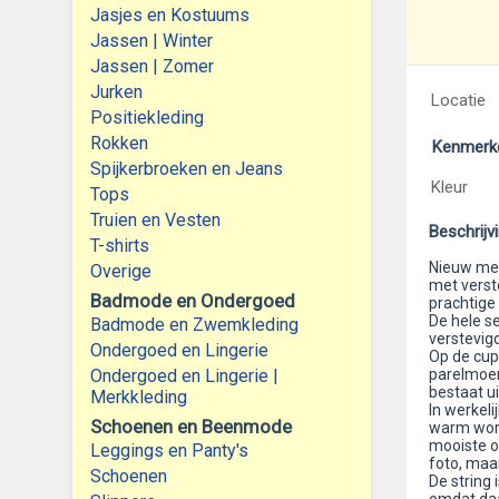
Jasjes en Kostuums
Jassen | Winter
Jassen | Zomer
Jurken
Locatie
Positiekleding
Rokken
Kenmerk
Spijkerbroeken en Jeans
Kleur
Tops
Truien en Vesten
Beschrijv
T-shirts
Nieuw met
Overige
met verst
Badmode en Ondergoed
prachtige 
De hele se
Badmode en Zwemkleding
verstevigd
Ondergoed en Lingerie
Op de cups
Ondergoed en Lingerie |
parelmoer
bestaat ui
Merkkleding
In werkeli
Schoenen en Beenmode
warm worte
mooiste or
Leggings en Panty's
foto, maar
Schoenen
De string 