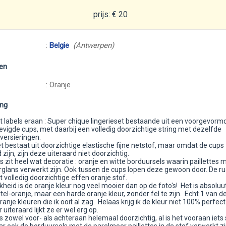
prijs: € 20
:
Belgie
(Antwerpen)
en
: Oranje
ing
 labels eraan : Super chique lingerieset bestaande uit een voorgevorm
evigde cups, met daarbij een volledig doorzichtige string met dezelfde
versieringen.
t bestaat uit doorzichtige elastische fijne netstof, maar omdat de cups
 zijn, zijn deze uiteraard niet doorzichtig.
 zit heel wat decoratie : oranje en witte borduursels waarin paillettes 
glans verwerkt zijn. Ook tussen de cups lopen deze gewoon door. De ru
t volledig doorzichtige effen oranje stof.
jkheid is de oranje kleur nog veel mooier dan op de foto's! Het is absolu
l-oranje, maar een harde oranje kleur, zonder fel te zijn. Echt 1 van d
anje kleuren die ik ooit al zag. Helaas krijg ik de kleur niet 100% perfec
 uiteraard lijkt ze er wel erg op.
is zowel voor- als achteraan helemaal doorzichtig, al is het vooraan iets 