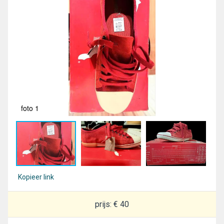
foto 1
fot
Kopieer link
prijs: € 40